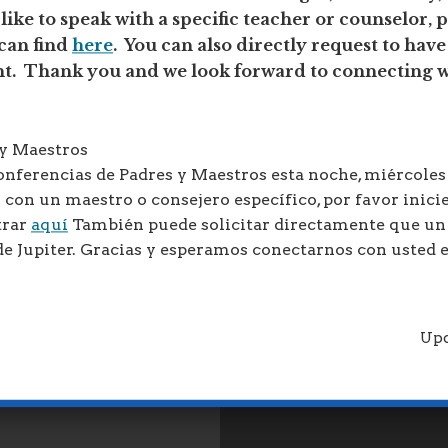
S
ike to speak with a specific teacher or counselor, p
can find
here
. You can also directly request to hav
Messmann
nt. Thank you and we look forward to connecting w
 y Maestros
nferencias de Padres y Maestros esta noche, miércoles 
 con un maestro o consejero específico, por favor inicie
trar
aquí
También puede solicitar directamente que u
de Jupiter. Gracias y esperamos conectarnos con usted 
Upd