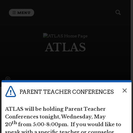
MENU
ATLAS
PARENT TEACHER CONFERENCES
PARENT
ATLAS will be holding Parent Teacher
Conferences tonight, Wednesday, May
ASSOCIATION 2024-
th
20
from 5:00-8:00pm. If you would like to
speak with a specific teacher or counselor,